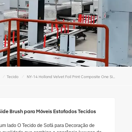
/
/
Tecido
NY-14 Holland Velvet Foil Print Composite One Side Brush Para Móveis Estofados Tecidos
Side Brush para Móveis Estofados Tecidos
 um lado
O Tecido de Sofá para Decoração de