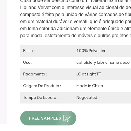
Casa pode ser descrito como um material têxtil de a
Holland Velvet com o interesse visual adicional de de
composto é feito pela união de várias camadas de fib
em um material durável e versátil que é adequado p
em folha colorida adicionam um elemento único e atr
para moda, estofamento de móveis e outros projetos c
Estilo :
100% Polyester
Uso :
upholstery fabric,home deco
Pagamento :
LC at sight,TT
Origem Do Produto :
Made in China
Tempo De Espera :
Negotiated
FREE SAMPLES