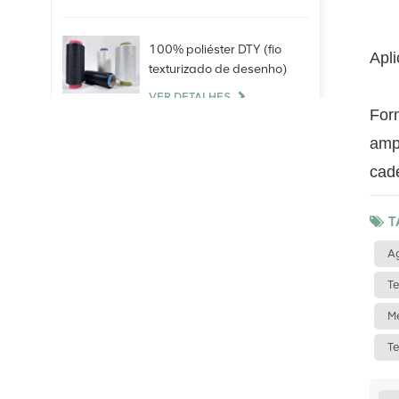
100% poliéster DTY (fio
Apli
texturizado de desenho)
VER DETALHES
Forn
ampl
Fio 100% Spandex Nu
cade
VER DETALHES
T
100% Poliéster Staple
Ag
Fiber (PSF)Virgin Raw
White Para fios de
Te
poliéster China
VER DETALHES
Me
Te