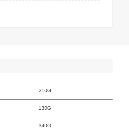
210G
130G
340G