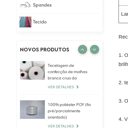
Spandex
La
Tecido
Rec
NOVOS PRODUTOS
1. 
bril
Tecelagem de
confecção de malhas
branca crua da
2. t
categoria do AA do fio
VER DETALHES
girado anel do poliéster
do Virgin de Ne40S
3. O
100%
100% poliéster POY (fio
pré/parcialmente
orientado)
4. V
VER DETALHES