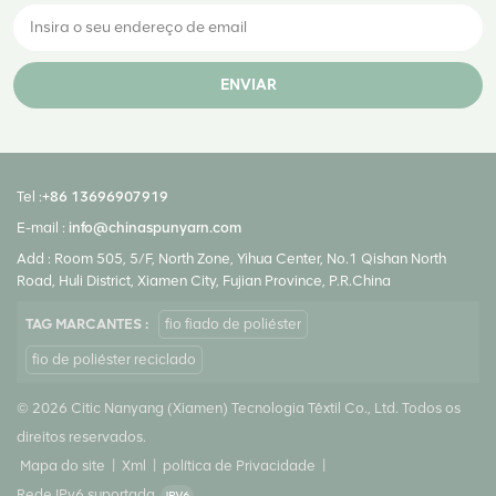
ENVIAR
Tel :
+86 13696907919
E-mail :
info@chinaspunyarn.com
Add : Room 505, 5/F, North Zone, Yihua Center, No.1 Qishan North
Road, Huli District, Xiamen City, Fujian Province, P.R.China
TAG MARCANTES :
fio fiado de poliéster
fio de poliéster reciclado
© 2026 Citic Nanyang (Xiamen) Tecnologia Têxtil Co., Ltd. Todos os
direitos reservados.
Mapa do site
|
Xml
|
política de Privacidade
|
Rede IPv6 suportada