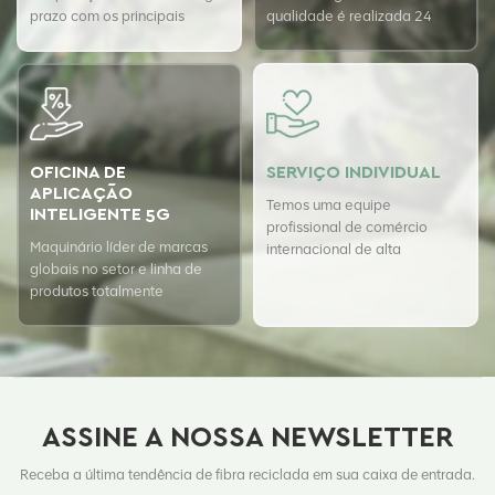
prazo com os principais
qualidade é realizada 24
fornecedores de fibras para
horas por dia com o sistema
garantir a qualidade superior
de garantia de qualidade
de nossos produtos.
USTER para garantir a
consistência de nossa
qualidade.
OFICINA DE
SERVIÇO INDIVIDUAL
APLICAÇÃO
Temos uma equipe
INTELIGENTE 5G
profissional de comércio
Maquinário líder de marcas
internacional de alta
globais no setor e linha de
qualidade
produtos totalmente
automática
ASSINE A NOSSA NEWSLETTER
Receba a última tendência de fibra reciclada em sua caixa de entrada.